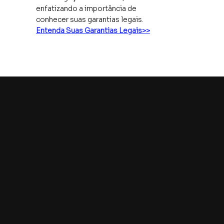
enfatizando a importância de
conhecer suas garantias legais.
Entenda Suas Garantias Legais>>
SINDIMETA
Contatos
E-mail:
sindimetatc@yahoo.com.br
Telefone: (35) 3232- 2144
Endereço: Av. Sete de Setembro, 247 - Centro, Três
Corações - MG, 37410-155